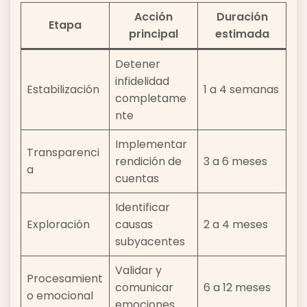
Acción
Duración
Etapa
principal
estimada
Detener
infidelidad
Estabilización
1 a 4 semanas
completame
nte
Implementar
Transparenci
rendición de
3 a 6 meses
a
cuentas
Identificar
Exploración
causas
2 a 4 meses
subyacentes
Validar y
Procesamient
comunicar
6 a 12 meses
o emocional
emociones