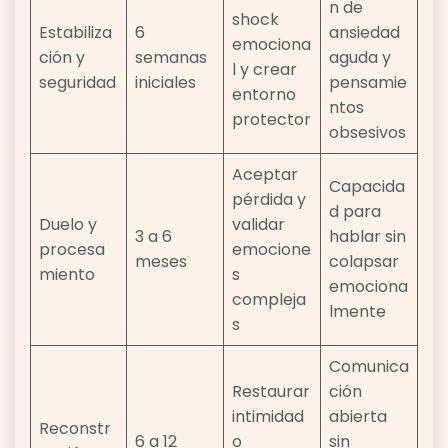
n de
shock
Estabiliza
6
ansiedad
emociona
ción y
semanas
aguda y
l y crear
seguridad
iniciales
pensamie
entorno
ntos
protector
obsesivos
Aceptar
Capacida
pérdida y
d para
Duelo y
validar
3 a 6
hablar sin
procesa
emocione
meses
colapsar
miento
s
emociona
compleja
lmente
s
Comunica
Restaurar
ción
intimidad
abierta
Reconstr
6 a 12
o
sin