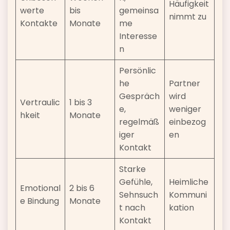
Häufigkeit
werte
bis
gemeinsa
nimmt zu
Kontakte
Monate
me
Interesse
n
Persönlic
he
Partner
Gespräch
wird
Vertraulic
1 bis 3
e,
weniger
hkeit
Monate
regelmäß
einbezog
iger
en
Kontakt
Starke
Gefühle,
Heimliche
Emotional
2 bis 6
Sehnsuch
Kommuni
e Bindung
Monate
t nach
kation
Kontakt