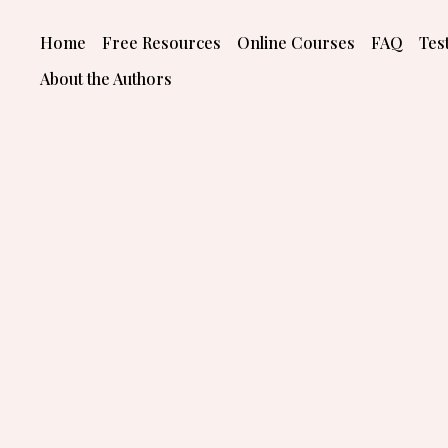
Skip
to
Home
Free Resources
Online Courses
FAQ
Tes
content
About the Authors