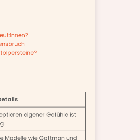
eut:innen?
uensbruch
Stolpersteine?
Details
ptieren eigener Gefühle ist
g.
he Modelle wie Gottman und