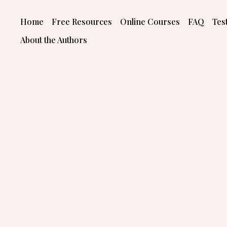
Skip
to
Home
Free Resources
Online Courses
FAQ
Tes
content
About the Authors