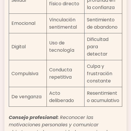
Sexual
profunda en
físico directo
la confianza
Vinculación
Sentimiento
Emocional
sentimental
de abandono
Dificultad
Uso de
Digital
para
tecnología
detectar
Culpa y
Conducta
Compulsiva
frustración
repetitiva
constante
Acto
Resentimient
De venganza
deliberado
o acumulativo
Consejo profesional:
Reconocer las
motivaciones personales y comunicar