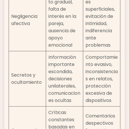
to gradual,
es
falta de
superficiales,
Negligencia
interés en la
evitación de
afectiva
pareja,
intimidad,
ausencia de
indiferencia
apoyo
ante
emocional
problemas
Información
Comportamie
importante
nto evasivo,
escondida,
inconsistencia
Secretos y
decisiones
s en relatos,
ocultamiento
unilaterales,
protección
comunicacion
excesiva de
es ocultas
dispositivos
Críticas
Comentarios
constantes
despectivos
basadas en