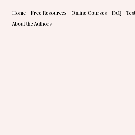
Skip
to
Home
Free Resources
Online Courses
FAQ
Tes
content
About the Authors