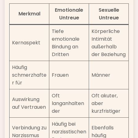
Emotionale
Sexuelle
Merkmal
Untreue
Untreue
Tiefe
Körperliche
emotionale
Intimität
Kernaspekt
Bindung an
außerhalb
Dritten
der Beziehung
Häufig
schmerzhafte
Frauen
Männer
r für
Oft
Oft akuter,
Auswirkung
langanhalten
aber
auf Vertrauen
der
kurzfristiger
Häufig bei
Verbindung zu
Ebenfalls
narzisstischen
Narzissmus
häufig